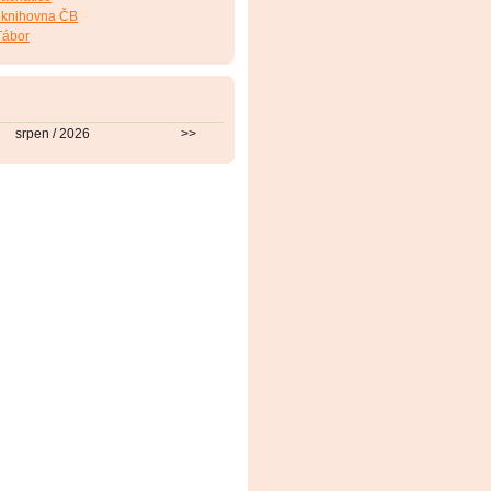
 knihovna ČB
Tábor
srpen / 2026
>>