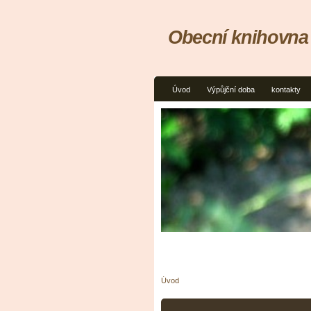
Obecní knihovna
Úvod
Výpůjční doba
kontakty
Úvod