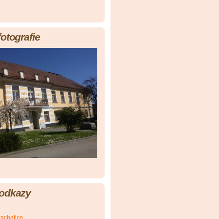
fotografie
 odkazy
achatice