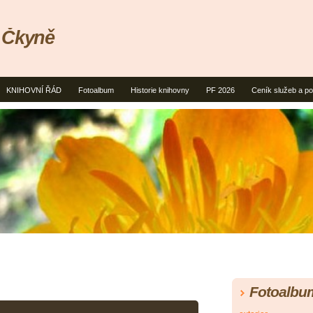
 Čkyně
KNIHOVNÍ ŘÁD
Fotoalbum
Historie knihovny
PF 2026
Ceník služeb a po
Fotoalbu