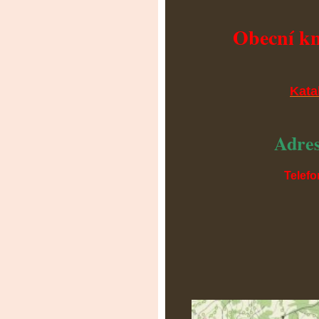
Obecní kn
Kata
Adres
Telefo