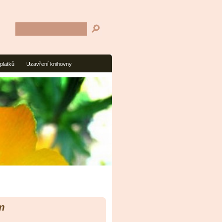
platků
Uzavření knihovny
m