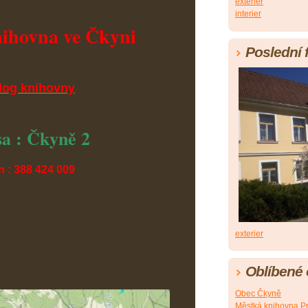
exterier
interier
ihovna ve Čkyni
Poslední 
log knihovny
a : Čkyně 2
n : 388 424 009
exterier
Oblíbené
Obec Čkyně
Městká knihovna Pr