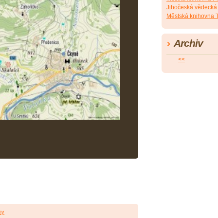
Jihočeská vědecká
Městská knihovna 
Archiv
<<
ny